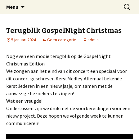
Welkom op mijn website
Naar
Zoeken
Arnold Wienen
Menu
de
naar:
inhoud
springen
Terugblik GospelNight Christmas
5 januari 2024
Geen categorie
admin
Nog even een mooie terugblik op de GospelNight
Christmas Edition.
We zongen aan het eind van dit concert een speciaal voor
dit concert geschreven KerstMedley. Allemaal bekende
kerstliederen in een nieuw jasje, om samen met de
aanwezige bezoekers te zingen!
Wat een vreugde!
Ondertussen zijn we druk met de voorbereidingen voor een
nieuw project. Deze hopen we volgende week te kunnen
communiceren!