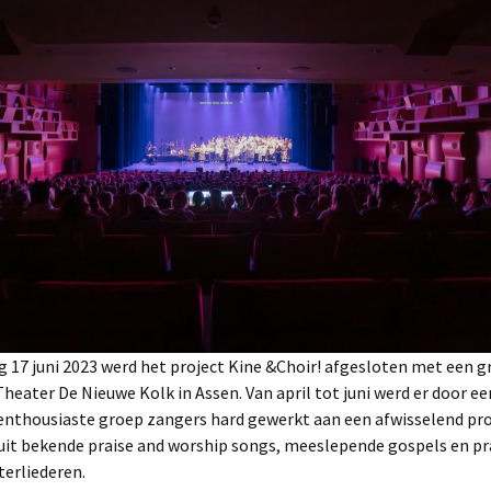
2025
NL Zingt op het
Strandheem Festival
Gospelnight Ede 2025
Gospelnight De Pijler in
Lelystad
Kerstnachtdienst Leek
2024
Gospelnight Groningen
2024
 17 juni 2023 werd het project Kine &Choir! afgesloten met een g
Praise & Worship
Theater De Nieuwe Kolk in Assen. Van april tot juni werd er door ee
Pinksterfeest
Veenklooster
 enthousiaste groep zangers hard gewerkt aan een afwisselend p
uit bekende praise and worship songs, meeslepende gospels en pr
Project GospelNight
terliederen.
Christmas