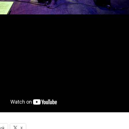
ook
X