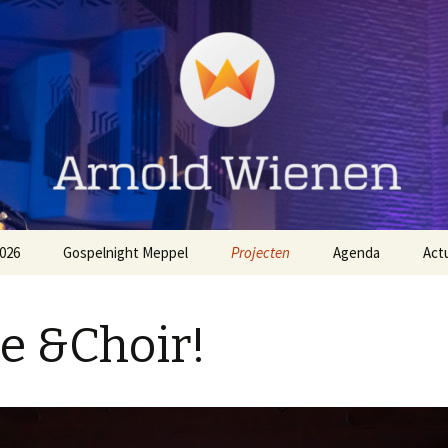
ienen
026
Gospelnight Meppel
Projecten
Agenda
Act
The
Aanmelden Gospelnight
EO NL Zingt Strandheem
Meppel
Festival 2026
e &Choir!
Voorwaarden
Gospelnight Hardenberg
Gospelnight Meppel
Gospelnight Enschede
Kerstnachtdienst Leek