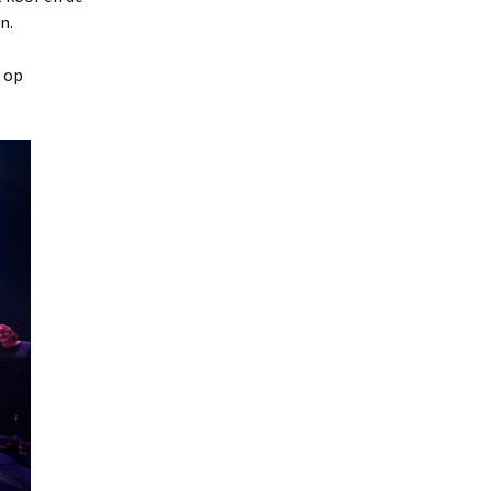
n.
 op