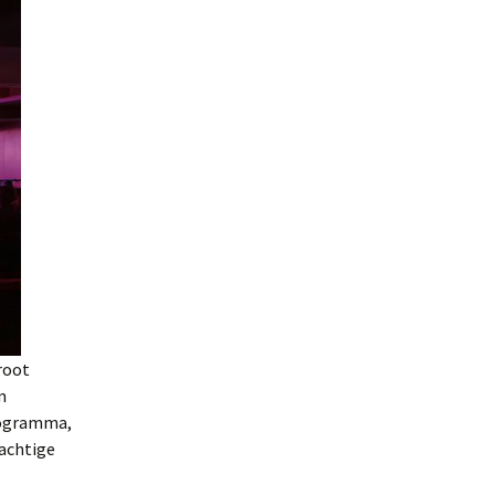
root
n
rogramma,
achtige