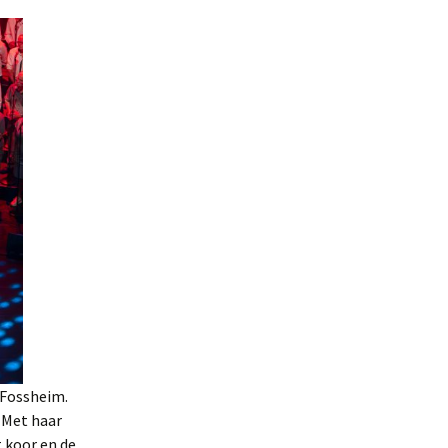
 Fossheim.
 Met haar
 koor en de