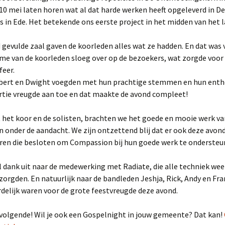
2025
0 mei laten horen wat al dat harde werken heeft opgeleverd in De
s in Ede. Het betekende ons eerste project in het midden van het l
NL Zingt op het
Strandheem Festival
 gevulde zaal gaven de koorleden alles wat ze hadden. En dat was 
me van de koorleden sloeg over op de bezoekers, wat zorgde voor
Gospelnight Ede 2025
feer.
lbert en Dwight voegden met hun prachtige stemmen en hun ent
Gospelnight De Pijler in
Lelystad
rtie vreugde aan toe en dat maakte de avond compleet!
Kerstnachtdienst Leek
het koor en de solisten, brachten we het goede en mooie werk va
2024
onder de aandacht. We zijn ontzettend blij dat er ook deze avon
en die besloten om Compassion bij hun goede werk te ondersteu
Gospelnight Groningen
2024
l dank uit naar de medewerking met Radiate, die alle techniek weer
Praise & Worship
zorgden. En natuurlijk naar de bandleden Jeshja, Rick, Andy en Fr
Pinksterfeest
Veenklooster
elijk waren voor de grote feestvreugde deze avond.
Project GospelNight
volgende! Wil je ook een Gospelnight in jouw gemeente? Dat kan!
Christmas