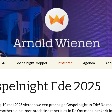
ienen
026
Gospelnight Meppel
Projecten
Agenda
Act
The
Aanmelden Gospelnight
EO NL Zingt Strandheem
Meppel
Festival 2026
pelnight Ede 2025
Voorwaarden
Gospelnight Hardenberg
Gospelnight Meppel
Gospelnight Enschede
g 10 mei 2025 vierden we een prachtige Gospelnight in Ede! Na m
voorbereiding, met prachtige repetities in De Ontmoetingskerk in
Kerstnachtdienst Leek