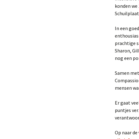
konden we 1
Schuilplaat
In een goed
enthousias
prachtige s
Sharon, Gi
nog een po
Samen met 
Compassion 
mensen war
Er gaat vee
puntjes ver
verantwoord
Op naar de 