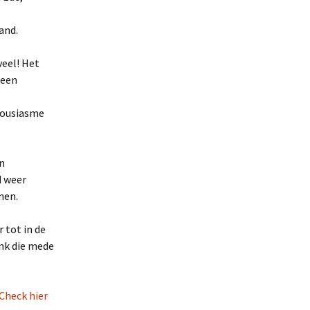
and.
veel! Het
 een
housiasme
n
d weer
nen.
 tot in de
ank die mede
Check hier