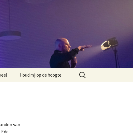
Zoeken
ueel
Houd mij op de hoogte
naar:
aanden van
 Ede,