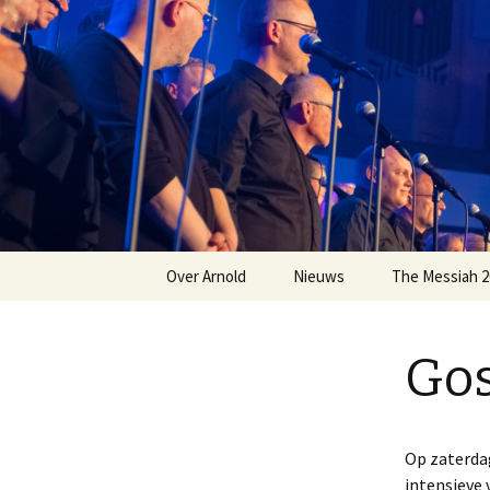
Welkom op mijn website
Arnold W
Naar
Over Arnold
Nieuws
The Messiah 2
de
inhoud
Jongerenwerker
Voorwaarden 
springen
Messiah 2026
Gos
Muziek Kunst en Cultuur
Mijn muzikale CV
Op zaterda
intensieve 