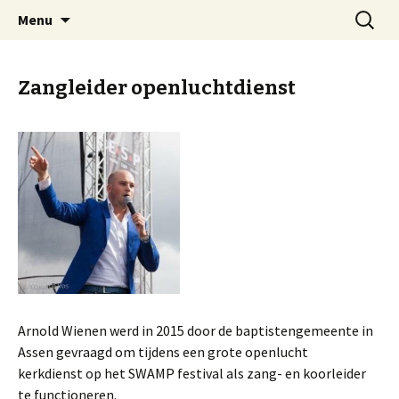
Welkom op mijn website
Naar
Zoeken
Arnold Wienen
Menu
de
naar:
inhoud
springen
Zangleider openluchtdienst
Arnold Wienen werd in 2015 door de baptistengemeente in
Assen gevraagd om tijdens een grote openlucht
kerkdienst op het SWAMP festival als zang- en koorleider
te functioneren.