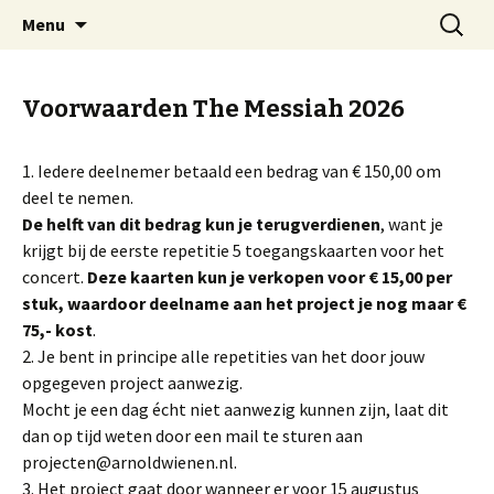
Welkom op mijn website
Naar
Zoeken
Arnold Wienen
Menu
de
naar:
inhoud
springen
Voorwaarden The Messiah 2026
1. Iedere deelnemer betaald een bedrag van € 150,00 om
deel te nemen.
De helft van dit bedrag kun je terugverdienen
, want je
krijgt bij de eerste repetitie 5 toegangskaarten voor het
concert.
Deze kaarten kun je verkopen voor € 15,00 per
stuk, waardoor deelname aan het project je nog maar €
75,- kost
.
2. Je bent in principe alle repetities van het door jouw
opgegeven project aanwezig.
Mocht je een dag écht niet aanwezig kunnen zijn, laat dit
dan op tijd weten door een mail te sturen aan
projecten@arnoldwienen.nl.
3. Het project gaat door wanneer er voor 15 augustus