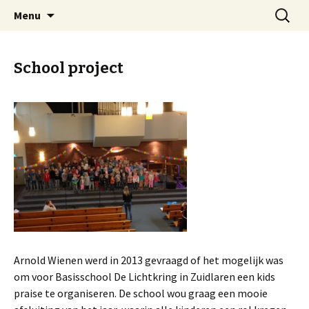
Welkom op mijn website
Naar
Zoeken
Arnold Wienen
Menu
de
naar:
inhoud
springen
School project
Arnold Wienen werd in 2013 gevraagd of het mogelijk was
om voor Basisschool De Lichtkring in Zuidlaren een kids
praise te organiseren. De school wou graag een mooie