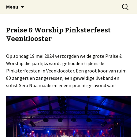
Welkom op mijn website
Naar
Zoeken
Arnold Wienen
Menu
de
naar:
inhoud
springen
Praise & Worship Pinksterfeest
Veenklooster
Op zondag 19 mei 2024 verzorgden we de grote Praise &
Worship die jaarlijks wordt gehouden tijdens de
Pinksterfeesten in Veenklooster. Een groot koor van ruim
80 zangers en zangeressen, een geweldige liveband en
solist Sera Noa maakten er een prachtige avond van!