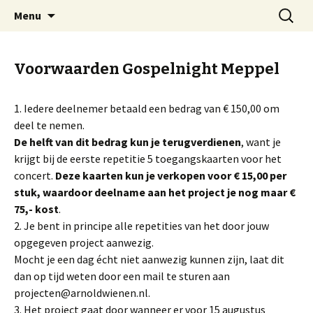
Welkom op mijn website
Naar
Zoeken
Arnold Wienen
Menu
de
naar:
inhoud
springen
Voorwaarden Gospelnight Meppel
1. Iedere deelnemer betaald een bedrag van € 150,00 om
deel te nemen.
De helft van dit bedrag kun je terugverdienen
, want je
krijgt bij de eerste repetitie 5 toegangskaarten voor het
concert.
Deze kaarten kun je verkopen voor € 15,00 per
stuk, waardoor deelname aan het project je nog maar €
75,- kost
.
2. Je bent in principe alle repetities van het door jouw
opgegeven project aanwezig.
Mocht je een dag écht niet aanwezig kunnen zijn, laat dit
dan op tijd weten door een mail te sturen aan
projecten@arnoldwienen.nl.
3. Het project gaat door wanneer er voor 15 augustus