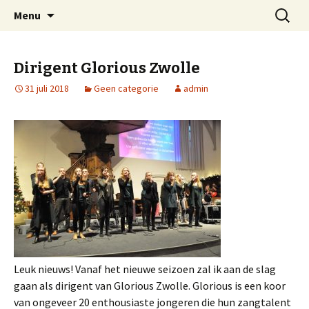
Welkom op mijn website
Naar
Zoeken
Arnold Wienen
Menu
de
naar:
inhoud
springen
Dirigent Glorious Zwolle
31 juli 2018
Geen categorie
admin
Leuk nieuws! Vanaf het nieuwe seizoen zal ik aan de slag
gaan als dirigent van Glorious Zwolle. Glorious is een koor
van ongeveer 20 enthousiaste jongeren die hun zangtalent