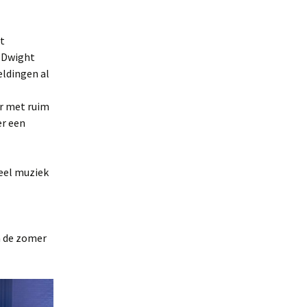
t
 Dwight
eldingen al
er met ruim
er een
eel muziek
a de zomer