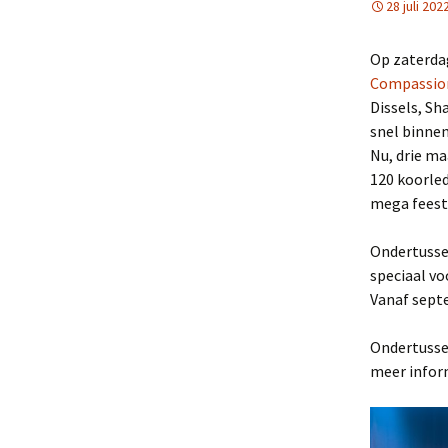
28 juli 202
Op zaterda
Compassio
Dissels, Sh
snel binne
Nu, drie ma
120 koorle
mega feest
Ondertusse
speciaal vo
Vanaf septe
Ondertusse
meer infor