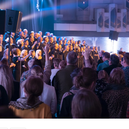
Kine &Choir!
The GospelNight
Project The Messiah
Project Shine
Projectkoor sing-in
Opwekking
Dirigent Gospelgroep
Young Spirit
School project
Programma Showband
DOS
Zangleider