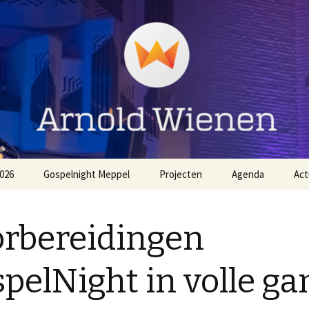
ienen
026
Gospelnight Meppel
Projecten
Agenda
Act
The
Aanmelden Gospelnight
EO NL Zingt Strandheem
Meppel
Festival 2026
rbereidingen
Voorwaarden
Gospelnight Hardenberg
Gospelnight Meppel
pelNight in volle ga
Gospelnight Enschede
Kerstnachtdienst Leek