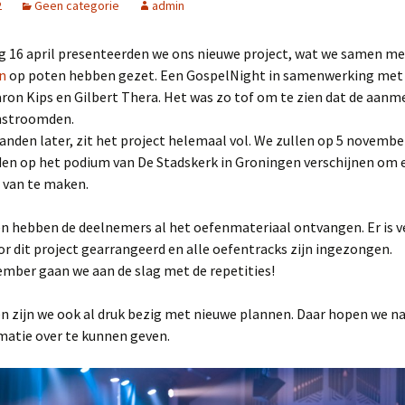
2
Geen categorie
admin
2025
g 16 april presenteerden we ons nieuwe project, wat we samen me
NL Zingt op het
Strandheem Festival
n
op poten hebben gezet. Een GospelNight in samenwerking met
aron Kips en Gilbert Thera. Het was zo tof om te zien dat de aanm
Gospelnight Ede 2025
nstroomden.
anden later, zit het project helemaal vol. We zullen op 5 novemb
Gospelnight De Pijler in
den op het podium van De Stadskerk in Groningen verschijnen om 
Lelystad
 van te maken.
Kerstnachtdienst Leek
2024
n hebben de deelnemers al het oefenmateriaal ontvangen. Er is v
or dit project gearrangeerd en alle oefentracks zijn ingezongen.
Gospelnight Groningen
mber gaan we aan de slag met de repetities!
2024
Praise & Worship
n zijn we ook al druk bezig met nieuwe plannen. Daar hopen we n
Pinksterfeest
matie over te kunnen geven.
Veenklooster
Project GospelNight
Christmas