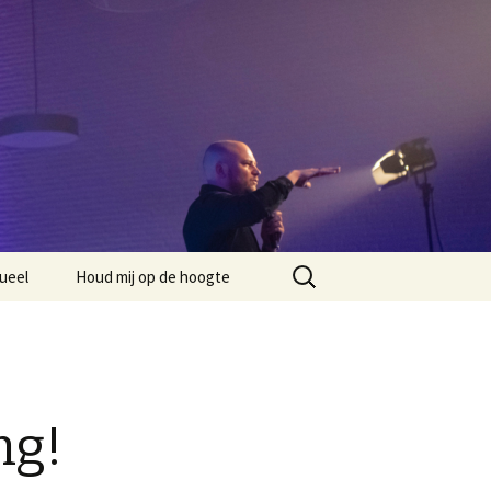
Zoeken
ueel
Houd mij op de hoogte
naar:
ng!