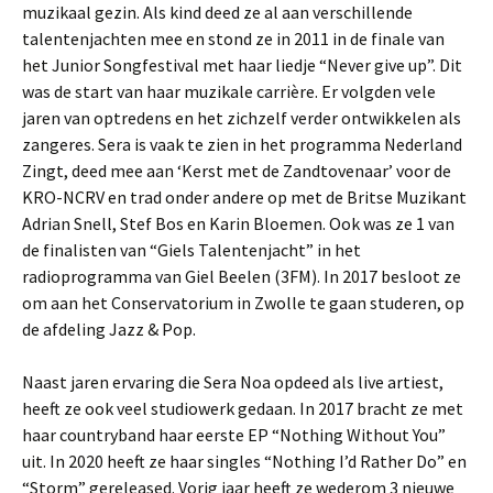
muzikaal gezin. Als kind deed ze al aan verschillende
talentenjachten mee en stond ze in 2011 in de finale van
het Junior Songfestival met haar liedje “Never give up”. Dit
was de start van haar muzikale carrière. Er volgden vele
jaren van optredens en het zichzelf verder ontwikkelen als
zangeres. Sera is vaak te zien in het programma Nederland
Zingt, deed mee aan ‘Kerst met de Zandtovenaar’ voor de
KRO-NCRV en trad onder andere op met de Britse Muzikant
Adrian Snell, Stef Bos en Karin Bloemen. Ook was ze 1 van
de finalisten van “Giels Talentenjacht” in het
radioprogramma van Giel Beelen (3FM). In 2017 besloot ze
om aan het Conservatorium in Zwolle te gaan studeren, op
de afdeling Jazz & Pop.
Naast jaren ervaring die Sera Noa opdeed als live artiest,
heeft ze ook veel studiowerk gedaan. In 2017 bracht ze met
haar countryband haar eerste EP “Nothing Without You”
uit. In 2020 heeft ze haar singles “Nothing I’d Rather Do” en
“Storm” gereleased. Vorig jaar heeft ze wederom 3 nieuwe