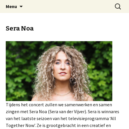
Welkom op mijn website
Naar
Zoeken
Arnold Wienen
Menu
de
naar:
inhoud
springen
Sera Noa
Tijdens het concert zullen we samenwerken en samen
zingen met Sera Noa (Sera van der Vijver). Sera is winnares
van het laatste seizoen van het televisieprogramma ‘All
Together Now’. Ze is grootgebracht in een creatief en