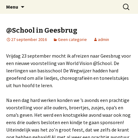
Welkom op mijn website
Naar
Zoeken
Arnold Wienen
Menu
de
naar:
inhoud
springen
@School in Geesbrug
27 september 2016
Geen categorie
admin
Vrijdag 23 september mocht ik afreizen naar Geesbrug voor
een nieuwe voorstelling van World Vision @School. De
leerlingen van basisschool De Wegwijzer hadden hard
geoefend om alle liedjes, choreografieën en toneelstukjes
uit hun hoofd te leren.
Na een dag hard werken konden we ’s avonds een prachtige
voorstelling voor alle ouders, broertjes, zusjes, opa’s en
oma’s geven. Het werd een knotsgekke avond waar ook nog
eens drie ouders besloten een kindje te gaan sponsoren!
Uiteindelijk was het zo’n groot feest, dat we zelfs de krant
nog hebben gehaald! Al met al weer een prachtig avontuur