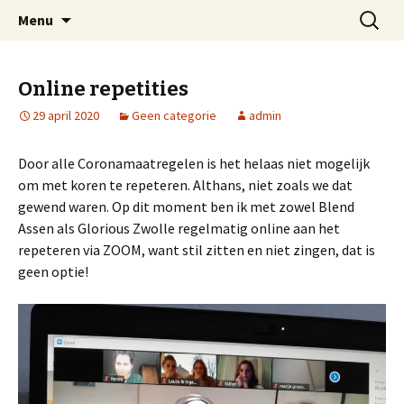
Welkom op mijn website
Naar
Zoeken
Arnold Wienen
Menu
de
naar:
inhoud
springen
Online repetities
29 april 2020
Geen categorie
admin
Door alle Coronamaatregelen is het helaas niet mogelijk
om met koren te repeteren. Althans, niet zoals we dat
gewend waren. Op dit moment ben ik met zowel Blend
Assen als Glorious Zwolle regelmatig online aan het
repeteren via ZOOM, want stil zitten en niet zingen, dat is
geen optie!