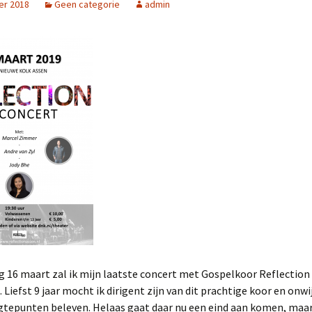
er 2018
Geen categorie
admin
2025
NL Zingt op het
Strandheem Festival
Gospelnight Ede 2025
Gospelnight De Pijler in
Lelystad
Kerstnachtdienst Leek
2024
Gospelnight Groningen
2024
Praise & Worship
Pinksterfeest
Veenklooster
 16 maart zal ik mijn laatste concert met Gospelkoor Reflection 
 Liefst 9 jaar mocht ik dirigent zijn van dit prachtige koor en onwi
Project GospelNight
Christmas
tepunten beleven. Helaas gaat daar nu een eind aan komen, maa