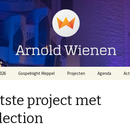
ienen
026
Gospelnight Meppel
Projecten
Agenda
Act
The
Aanmelden Gospelnight
EO NL Zingt Strandheem
Meppel
Festival 2026
tste project met
Voorwaarden
Gospelnight Hardenberg
Gospelnight Meppel
lection
Gospelnight Enschede
Kerstnachtdienst Leek