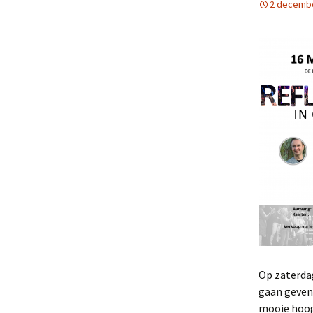
2 decemb
Op zaterdag
gaan geven.
mooie hoog