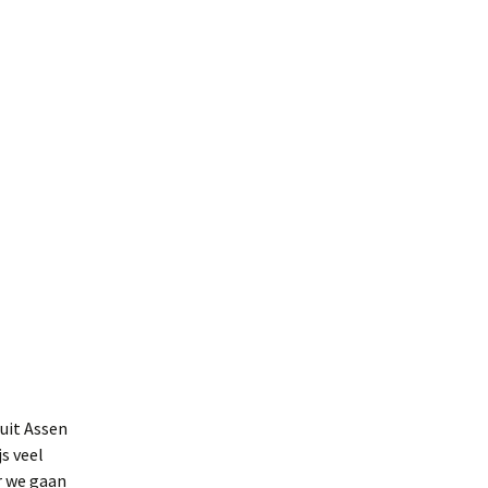
uit Assen
js veel
r we gaan