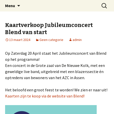
Welkom op mijn website
Naar
Zoeken
Arnold Wienen
Menu
de
naar:
inhoud
springen
Kaartverkoop Jubileumconcert
Blend van start
13 maart 2024
Geen categorie
admin
Op Zaterdag 20 April staat het Jubileumconcert van Blend
op het programma!
Een concert in de Grote zaal van De Nieuwe Kolk, met een
geweldige live band, uitgebreid met een blazerssectie én
optredens van bewoners van het AZC in Assen.
Het beloofd een groot feest te worden! We zien er naar uit!
Kaarten zijn te koop via de website van Blend!