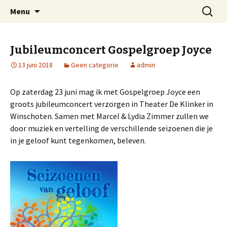
Welkom op mijn website
Naar
Zoeken
Arnold Wienen
Menu
de
naar:
inhoud
springen
Jubileumconcert Gospelgroep Joyce
13 juni 2018
Geen categorie
admin
Op zaterdag 23 juni mag ik met Gospelgroep Joyce een
groots jubileumconcert verzorgen in Theater De Klinker in
Winschoten. Samen met Marcel & Lydia Zimmer zullen we
door muziek en vertelling de verschillende seizoenen die je
in je geloof kunt tegenkomen, beleven.