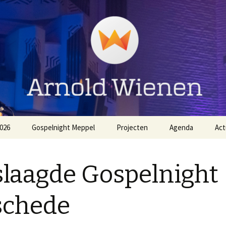
ienen
026
Gospelnight Meppel
Projecten
Agenda
Act
The
Aanmelden Gospelnight
EO NL Zingt Strandheem
Meppel
Festival 2026
laagde Gospelnight
Voorwaarden
Gospelnight Hardenberg
Gospelnight Meppel
schede
Gospelnight Enschede
Kerstnachtdienst Leek