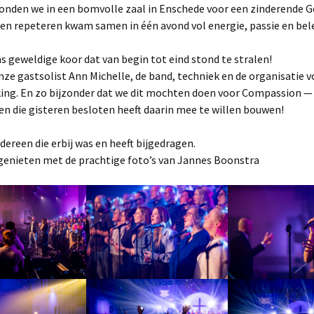
tonden we in een bomvolle zaal in Enschede voor een zinderende G
Kine &Choir!
en repeteren kwam samen in één avond vol energie, passie en bel
The GospelNight
s geweldige koor dat van begin tot eind stond te stralen!
ze gastsolist Ann Michelle, de band, techniek en de organisatie vo
Project The Messiah
ng. En zo bijzonder dat we dit mochten doen voor Compassion —
en die gisteren besloten heeft daarin mee te willen bouwen!
Project Shine
dereen die erbij was en heeft bijgedragen.
Projectkoor sing-in
Opwekking
enieten met de prachtige foto’s van Jannes Boonstra
Dirigent Gospelgroep
Young Spirit
School project
Programma Showband
DOS
Zangleider