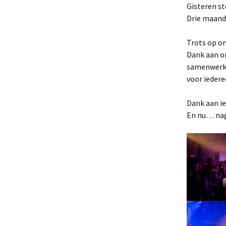
Gisteren s
Drie maand
Trots op on
Dank aan on
samenwerki
voor iedere
Dank aan ie
En nu… nag