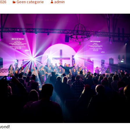
2026
Geen categorie
admin
2025
NL Zingt op het
Strandheem Festival
Gospelnight Ede 2025
Gospelnight De Pijler in
Lelystad
Kerstnachtdienst Leek
2024
Gospelnight Groningen
2024
Praise & Worship
Pinksterfeest
Veenklooster
Project GospelNight
Christmas
vond!