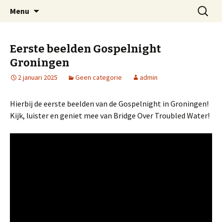
Welkom op mijn website
Naar
Zoeken
Arnold Wienen
Menu
de
naar:
inhoud
springen
Eerste beelden Gospelnight
Groningen
2 januari 2025
Geen categorie
admin
Hierbij de eerste beelden van de Gospelnight in Groningen!
Kijk, luister en geniet mee van Bridge Over Troubled Water!