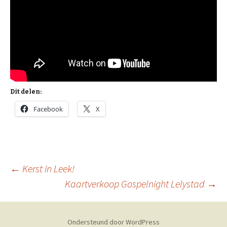
Dit delen:
Facebook
X
Berichtnavigatie
←
Kerst in Leek!
Kaartverkoop Gospelnight Lelystad
→
Ondersteund door WordPress