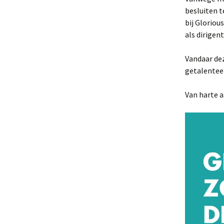
besluiten t
bij Glorio
als dirigent
Vandaar dez
getalenteerd
Van harte 