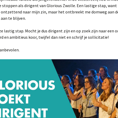
2025
e stoppen als dirigent van Glorious Zwolle. Een lastige stap, want 
us ontzettend naar mijn zin, maar het ontbreekt me domweg aan d
NL Zingt op het
 aan te blijven.
Strandheem Festival
e lastig stap. Mocht je dus dirigent zijn en op zoek zijn naar een
Gospelnight Ede 2025
 en ambitieus koor, twijfel dan niet en schrijf je sollicitatie!
Gospelnight De Pijler in
Lelystad
aanbevolen.
Kerstnachtdienst Leek
2024
Gospelnight Groningen
2024
Praise & Worship
Pinksterfeest
Veenklooster
Project GospelNight
Christmas