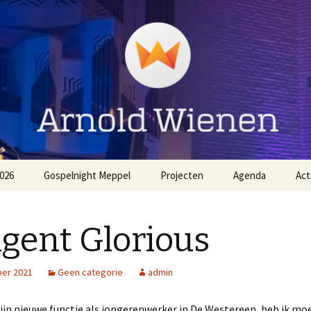
ienen
026
Gospelnight Meppel
Projecten
Agenda
Act
The
Aanmelden Gospelnight
EO NL Zingt Strandheem
Meppel
Festival 2026
igent Glorious
Voorwaarden
Gospelnight Hardenberg
Gospelnight Meppel
er 2021
Geen categorie
admin
Gospelnight Enschede
jn nieuwe functie als jongerenwerker in De Westereen, heb ik mo
Kerstnachtdienst Leek