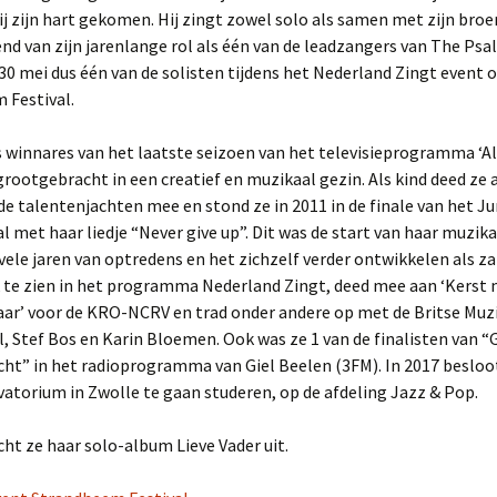
ij zijn hart gekomen. Hij zingt zowel solo als samen met zijn broer
Kine &Choir!
nd van zijn jarenlange rol als één van de leadzangers van The Psa
p 30 mei dus één van de solisten tijdens het Nederland Zingt event 
The GospelNight
 Festival.
Project The Messiah
s winnares van het laatste seizoen van het televisieprogramma ‘A
 grootgebracht in een creatief en muzikaal gezin. Als kind deed ze 
Project Shine
de talentenjachten mee en stond ze in 2011 in de finale van het Ju
l met haar liedje “Never give up”. Dit was de start van haar muzikal
Projectkoor sing-in
Opwekking
vele jaren van optredens en het zichzelf verder ontwikkelen als z
k te zien in het programma Nederland Zingt, deed mee aan ‘Kerst 
Dirigent Gospelgroep
ar’ voor de KRO-NCRV en trad onder andere op met de Britse Muz
Young Spirit
l, Stef Bos en Karin Bloemen. Ook was ze 1 van de finalisten van “
cht” in het radioprogramma van Giel Beelen (3FM). In 2017 besloo
School project
atorium in Zwolle te gaan studeren, op de afdeling Jazz & Pop.
Programma Showband
DOS
cht ze haar solo-album Lieve Vader uit.
Zangleider