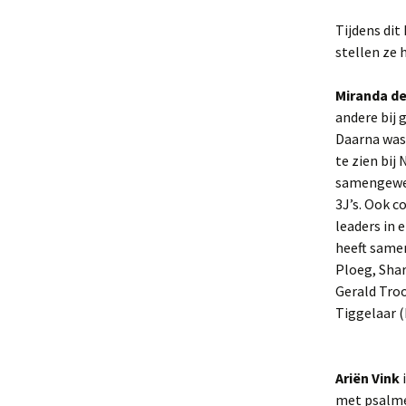
Tijdens dit
stellen ze 
Miranda de
andere bij 
Daarna was 
te zien bij
samengewerk
3J’s. Ook c
leaders in 
heeft samen
Ploeg, Shar
Gerald Troo
Tiggelaar (
Ariën Vink
i
met psalme