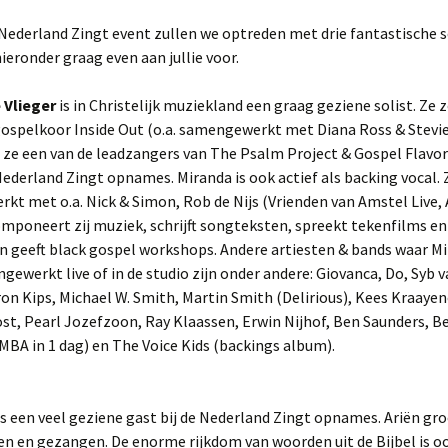
2025
 Nederland Zingt event zullen we optreden met drie fantastische s
hieronder graag even aan jullie voor.
NL Zingt op het
Strandheem Festival
 Vlieger
is in Christelijk muziekland een graag geziene solist. Ze
Gospelnight Ede 2025
gospelkoor Inside Out (o.a. samengewerkt met Diana Ross & Stevi
ze een van de leadzangers van The Psalm Project & Gospel Flavor 
Gospelnight De Pijler in
 Nederland Zingt opnames. Miranda is ook actief als backing vocal. 
Lelystad
t met o.a. Nick & Simon, Rob de Nijs (Vrienden van Amstel Live, 
omponeert zij muziek, schrijft songteksten, spreekt tekenfilms en
Kerstnachtdienst Leek
2024
en geeft black gospel workshops. Andere artiesten & bands waar 
gewerkt live of in de studio zijn onder andere: Giovanca, Do, Syb v
Gospelnight Groningen
on Kips, Michael W. Smith, Martin Smith (Delirious), Kees Kraaye
2024
st, Pearl Jozefzoon, Ray Klaassen, Erwin Nijhof, Ben Saunders, B
MBA in 1 dag) en The Voice Kids (backings album).
Praise & Worship
Pinksterfeest
Veenklooster
s een veel geziene gast bij de Nederland Zingt opnames. Ariën gro
Project GospelNight
Christmas
n en gezangen. De enorme rijkdom van woorden uit de Bijbel is o