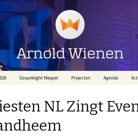
ienen
026
Gospelnight Meppel
Projecten
Agenda
Act
The
Aanmelden Gospelnight
EO NL Zingt Strandheem
Meppel
Festival 2026
iesten NL Zingt Eve
Voorwaarden
Gospelnight Hardenberg
Gospelnight Meppel
randheem
Gospelnight Enschede
Kerstnachtdienst Leek