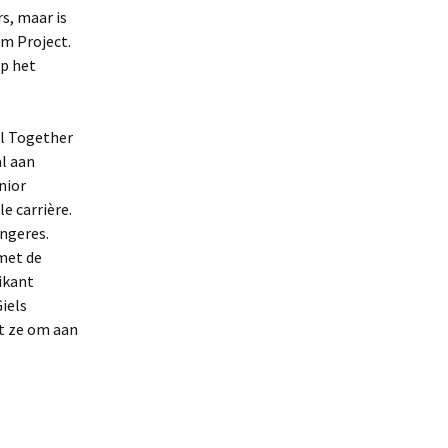
s, maar is
lm Project.
op het
ll Together
al aan
nior
e carrière.
angeres.
met de
ikant
Giels
t ze om aan