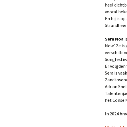
heel dichtb
vooral beke
En hij is o
Strandheem
Sera Noa
i
Now’. Ze is
verschillen
Songfestiva
Er volgden 
Sera is vaa
Zandtovena
Adrian Snel
Talentenja
het Conserv
In 2024 bra