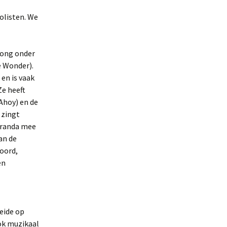
olisten. We
 zong onder
e Wonder).
en is vaak
Ze heeft
Ahoy) en de
 zingt
Miranda mee
an de
noord,
en
eide op
ok muzikaal