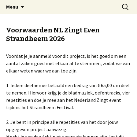
Welkom op mijn website
Naar
Zoeken
Arnold Wienen
Menu
de
naar:
inhoud
springen
Voorwaarden NL Zingt Even
Strandheem 2026
Voordat je je aanmeld voor dit project, is het goed om een
aantal zaken goed met elkaar af te stemmen, zodat we van
elkaar weten waar we aan toe zijn.
1. Iedere deelnemer betaald een bedrag van € 65,00 om deel
te nemen. Hiervoor krijg je de bladmuziek, oefentracks, vier
repetities en doe je mee aan het Nederland Zingt event
tijdens het Strandheem Festival.
2. Je bent in principe alle repetities van het door jouw
opgegeven project aanwezig.
Mocht je een dag écht niet aanwezig kunnen zijn, laat dit