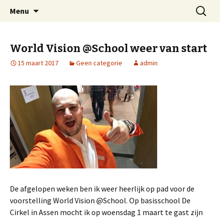
Welkom op mijn website
Naar
Zoeken
Arnold Wienen
Menu
de
naar:
inhoud
springen
World Vision @School weer van start
15 maart 2017
Geen categorie
admin
De afgelopen weken ben ik weer heerlijk op pad voor de
voorstelling World Vision @School. Op basisschool De
Cirkel in Assen mocht ik op woensdag 1 maart te gast zijn