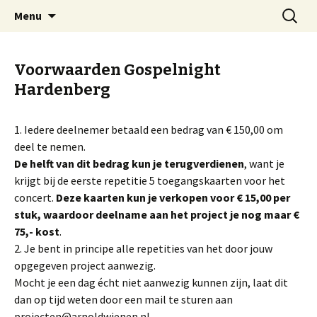
Welkom op mijn website
Naar
Zoeken
Arnold Wienen
Menu
de
naar:
inhoud
springen
Voorwaarden Gospelnight
Hardenberg
1. Iedere deelnemer betaald een bedrag van € 150,00 om
deel te nemen.
De helft van dit bedrag kun je terugverdienen
, want je
krijgt bij de eerste repetitie 5 toegangskaarten voor het
concert.
Deze kaarten kun je verkopen voor € 15,00 per
stuk, waardoor deelname aan het project je nog maar €
75,- kost
.
2. Je bent in principe alle repetities van het door jouw
opgegeven project aanwezig.
Mocht je een dag écht niet aanwezig kunnen zijn, laat dit
dan op tijd weten door een mail te sturen aan
projecten@arnoldwienen.nl.