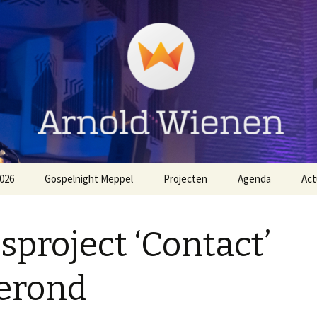
ienen
026
Gospelnight Meppel
Projecten
Agenda
Act
The
Aanmelden Gospelnight
EO NL Zingt Strandheem
Meppel
Festival 2026
sproject ‘Contact’
Voorwaarden
Gospelnight Hardenberg
Gospelnight Meppel
erond
Gospelnight Enschede
Kerstnachtdienst Leek