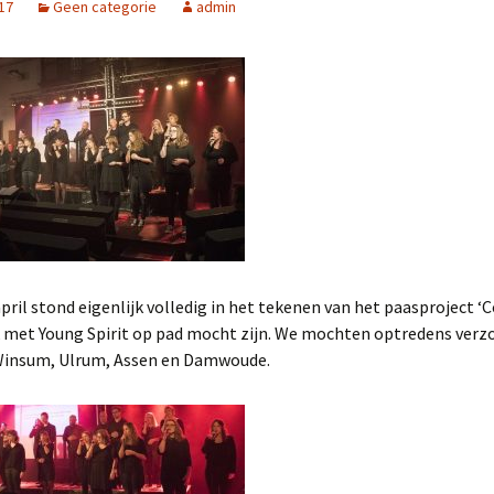
017
Geen categorie
admin
2025
NL Zingt op het
Strandheem Festival
Gospelnight Ede 2025
Gospelnight De Pijler in
Lelystad
Kerstnachtdienst Leek
2024
ril stond eigenlijk volledig in het tekenen van het paasproject ‘
Gospelnight Groningen
2024
 met Young Spirit op pad mocht zijn. We mochten optredens verz
Winsum, Ulrum, Assen en Damwoude.
Praise & Worship
Pinksterfeest
Veenklooster
Project GospelNight
Christmas