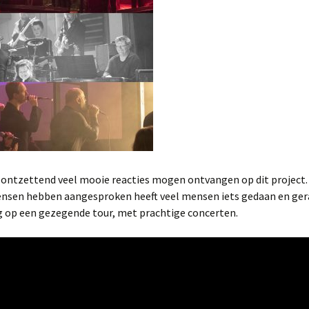
Kine &Choir!
The GospelNight
Project The Messiah
Project Shine
Projectkoor sing-in
Opwekking
ontzettend veel mooie reacties mogen ontvangen op dit project.
Dirigent Gospelgroep
nsen hebben aangesproken heeft veel mensen iets gedaan en ger
Young Spirit
g op een gezegende tour, met prachtige concerten.
School project
Programma Showband
DOS
Zangleider