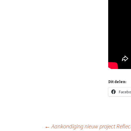
Dit delen:
Faceb
Berichtnavigatie
←
Aankondiging nieuw project Reflec