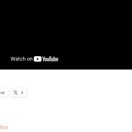
openluchtdienst
ook
X
tion