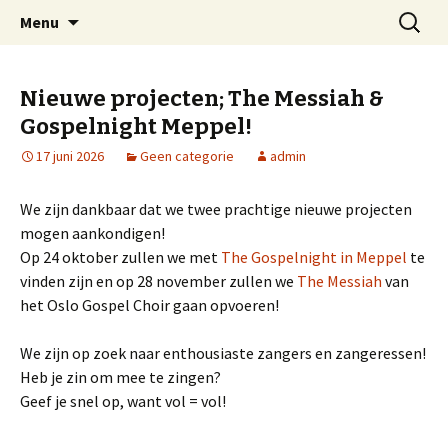
Welkom op mijn website
Naar
Zoeken
Arnold Wienen
Menu
de
naar:
inhoud
springen
Nieuwe projecten; The Messiah &
Gospelnight Meppel!
17 juni 2026
Geen categorie
admin
We zijn dankbaar dat we twee prachtige nieuwe projecten
mogen aankondigen!
Op 24 oktober zullen we met
The Gospelnight in Meppel
te
vinden zijn en op 28 november zullen we
The Messiah
van
het Oslo Gospel Choir gaan opvoeren!
We zijn op zoek naar enthousiaste zangers en zangeressen!
Heb je zin om mee te zingen?
Geef je snel op, want vol = vol!