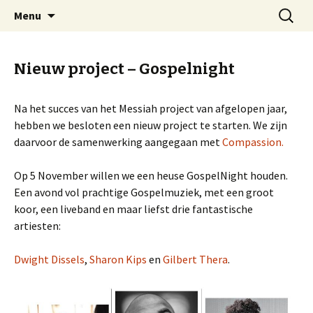
Welkom op mijn website
Naar
Zoeken
Arnold Wienen
Menu
de
naar:
inhoud
springen
Nieuw project – Gospelnight
Na het succes van het Messiah project van afgelopen jaar,
hebben we besloten een nieuw project te starten. We zijn
daarvoor de samenwerking aangegaan met
Compassion.
Op 5 November willen we een heuse GospelNight houden.
Een avond vol prachtige Gospelmuziek, met een groot
koor, een liveband en maar liefst drie fantastische
artiesten:
Dwight Dissels
,
Sharon Kips
en
Gilbert Thera
.