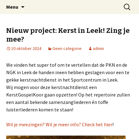
Welkom op mijn website
Naar
Zoeken
Arnold Wienen
Menu
de
naar:
inhoud
springen
Nieuw project: Kerst in Leek! Zing je
mee?
10 oktober 2024
Geen categorie
admin
We vinden het super tof om te vertellen dat de PKN en de
NGK in Leek de handen ineen hebben geslagen voor een te
gekke kerstnachtdienst in het Sportcentrum in Leek.
Wij mogen voor deze kerstnachtdienst een
KerstGospelKoor gaan opzetten! Op het repertoire zullen
een aantal bekende samenzangliederen én toffe
luisterliederen komen te staan!
Wil je meezingen? Wil je meer info? Check het hier
!