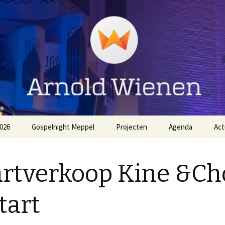
ienen
026
Gospelnight Meppel
Projecten
Agenda
Act
The
Aanmelden Gospelnight
EO NL Zingt Strandheem
Meppel
Festival 2026
rtverkoop Kine &Cho
Voorwaarden
Gospelnight Hardenberg
Gospelnight Meppel
tart
Gospelnight Enschede
Kerstnachtdienst Leek