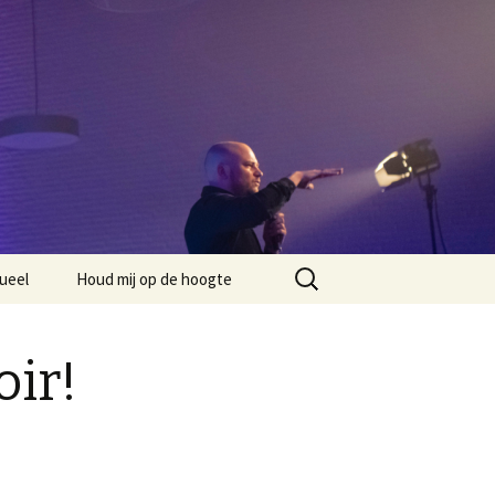
Zoeken
ueel
Houd mij op de hoogte
naar:
ir!