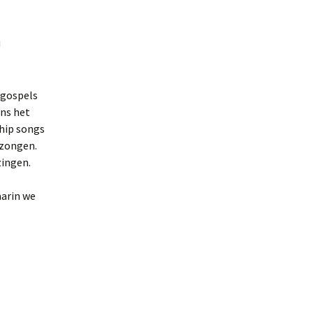
!
 gospels
ens het
hip songs
ezongen.
zingen.
aarin we