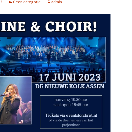
23
Geen categorie
admin
2025
NL Zingt op het
Strandheem Festival
Gospelnight Ede 2025
Gospelnight De Pijler in
Lelystad
Kerstnachtdienst Leek
2024
Gospelnight Groningen
2024
Praise & Worship
Pinksterfeest
Veenklooster
Project GospelNight
Christmas