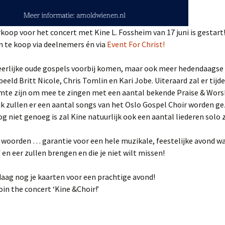
Kine &Choir!
koop voor het concert met Kine L. Fossheim van 17 juni is gestart
The GospelNight
n te koop via deelnemers én via
Event For Christ!
Project The Messiah
heerlijke oude gospels voorbij komen, maar ook meer hedendaagse
beeld Britt Nicole, Chris Tomlin en Kari Jobe. Uiteraard zal er tijd
Project Shine
imte zijn om mee te zingen met een aantal bekende Praise & Wors
jk zullen er een aantal songs van het Oslo Gospel Choir worden g
Projectkoor sing-in
Opwekking
og niet genoeg is zal Kine natuurlijk ook een aantal liederen solo 
Dirigent Gospelgroep
 woorden … garantie voor een hele muzikale, feestelijke avond w
Young Spirit
f en eer zullen brengen en die je niet wilt missen!
School project
aag nog je kaarten voor een prachtige avond!
in the concert ‘Kine &Choir!’
Programma Showband
DOS
Zangleider