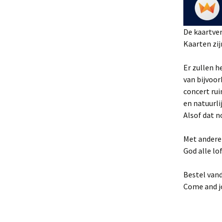
De kaartver
Kaarten zij
Er zullen 
van bijvoor
concert ru
en natuurli
Alsof dat n
Met andere
God alle lo
Bestel vand
Come and jo