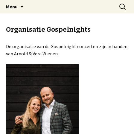
Welkom op mijn website
Naar
Zoeken
Arnold Wienen
Menu
de
naar:
inhoud
springen
Organisatie Gospelnights
De organisatie van de Gospelnight concerten zijn in handen
van Arnold & Vera Wienen.