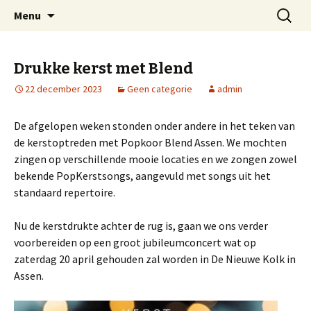
Welkom op mijn website
Naar
Zoeken
Arnold Wienen
Menu
de
naar:
inhoud
springen
Drukke kerst met Blend
22 december 2023
Geen categorie
admin
De afgelopen weken stonden onder andere in het teken van
de kerstoptreden met Popkoor Blend Assen. We mochten
zingen op verschillende mooie locaties en we zongen zowel
bekende PopKerstsongs, aangevuld met songs uit het
standaard repertoire.
Nu de kerstdrukte achter de rug is, gaan we ons verder
voorbereiden op een groot jubileumconcert wat op
zaterdag 20 april gehouden zal worden in De Nieuwe Kolk in
Assen.