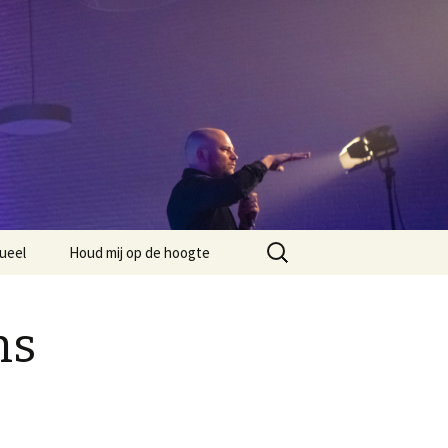
Zoeken
ueel
Houd mij op de hoogte
naar:
ns