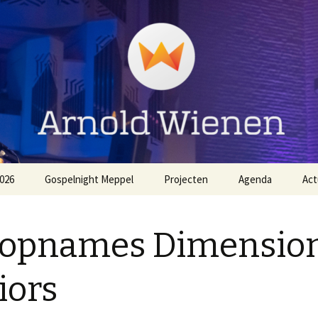
ienen
026
Gospelnight Meppel
Projecten
Agenda
Act
The
Aanmelden Gospelnight
EO NL Zingt Strandheem
Meppel
Festival 2026
 opnames Dimensio
Voorwaarden
Gospelnight Hardenberg
Gospelnight Meppel
iors
Gospelnight Enschede
Kerstnachtdienst Leek