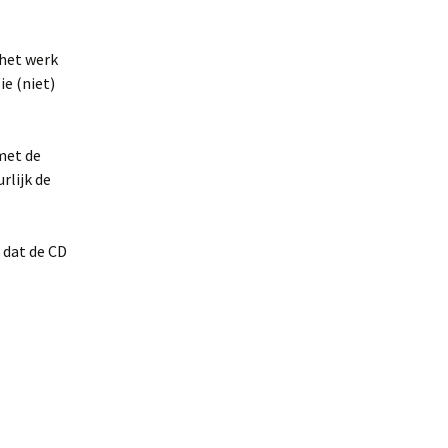
 het werk
ie (niet)
met de
rlijk de
 dat de CD