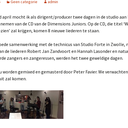
6
Geen categorie
admin
2025
 april mocht ik als dirigent/producer twee dagen in de studio aan
NL Zingt op het
Strandheem Festival
nemen van de CD van de Dimensions Juniors. Op de CD, die titel ‘W
gezien’ zal krijgen, komen 8 nieuwe liederen te staan.
Gospelnight Ede 2025
oede samenwerking met de technicus van Studio Forte in Zwolle, 
Gospelnight De Pijler in
van de liederen Robert Jan Zandvoort en Hannah Lasonder en natuu
Lelystad
rde zangers en zangeressen, werden het twee geweldige dagen.
Kerstnachtdienst Leek
2024
nu worden gemixed en gemasterd door Peter Favier. We verwachten
uit zal komen.
Gospelnight Groningen
2024
Praise & Worship
Pinksterfeest
Veenklooster
Project GospelNight
Christmas