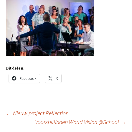
Dit delen:
Facebook
X
Berichtnavigatie
←
Nieuw project Reflection
Voorstellingen World Vision @School
→