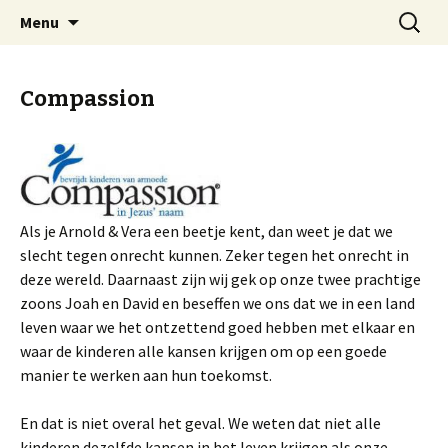
Welkom op mijn website
Naar
Zoeken
Arnold Wienen
Menu
de
naar:
inhoud
springen
Compassion
Als je Arnold & Vera een beetje kent, dan weet je dat we
slecht tegen onrecht kunnen. Zeker tegen het onrecht in
deze wereld. Daarnaast zijn wij gek op onze twee prachtige
zoons Joah en David en beseffen we ons dat we in een land
leven waar we het ontzettend goed hebben met elkaar en
waar de kinderen alle kansen krijgen om op een goede
manier te werken aan hun toekomst.
En dat is niet overal het geval. We weten dat niet alle
kinderen dezelfde kansen in het leven krijgen als onze