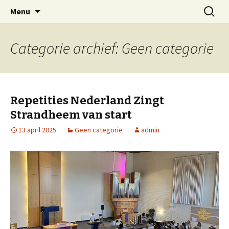
Welkom op mijn website
Naar
Zoeken
Arnold Wienen
Menu
de
naar:
inhoud
springen
Categorie archief: Geen categorie
Repetities Nederland Zingt
Strandheem van start
13 april 2025
Geen categorie
admin