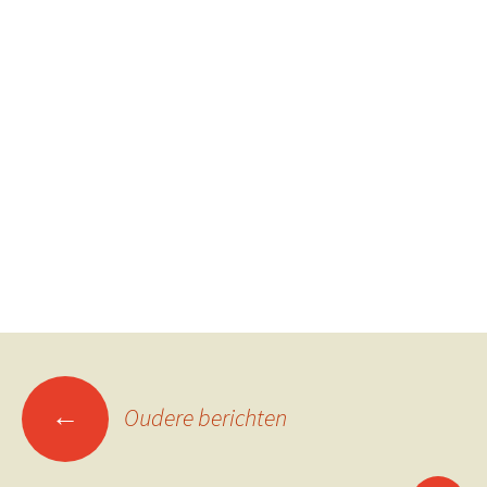
Berichtennavigatie
←
Oudere berichten