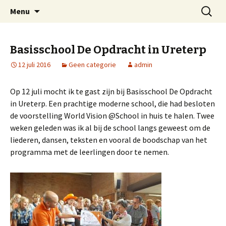
Welkom op mijn website
Naar
Zoeken
Arnold Wienen
Menu
de
naar:
inhoud
springen
Basisschool De Opdracht in Ureterp
12 juli 2016
Geen categorie
admin
Op 12 juli mocht ik te gast zijn bij Basisschool De Opdracht
in Ureterp. Een prachtige moderne school, die had besloten
de voorstelling World Vision @School in huis te halen. Twee
weken geleden was ik al bij de school langs geweest om de
liederen, dansen, teksten en vooral de boodschap van het
programma met de leerlingen door te nemen.